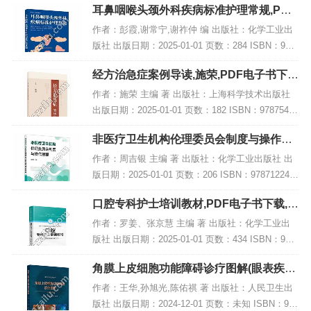
耳鼻咽喉头颈外科疾病标准护理常规,PDF
电子书下载
作者：彭霞,谢常宁,谢祚仲 编 出版社：化学工业出
版社 出版日期：2025-01-01 页数：284 ISBN：978
7122463180 电子书大小：244MB [高清扫描版PDF
经方治急症案例导读,施荣,PDF电子书下
格式]...
载,网盘资源
作者：施荣 主编 著 出版社：上海科学技术出版社
出版日期：2025-01-01 页数：182 ISBN：97875478
50435 电子书大小：249MB [高清扫描版PDF格式]
非医疗卫生机构伦理委员会制度与操作规
内容简...
程,PDF电子书下载
作者：周吉银 主编 著 出版社：化学工业出版社 出
版日期：2025-01-01 页数：206 ISBN：978712246
2367 电子书大小：230MB [高清扫描版PDF格式] 内
口腔专科护士培训教材,PDF电子书下载,网
容简...
盘资源
作者：罗姜、张京慧 主编 著 出版社：化学工业出
版社 出版日期：2025-01-01 页数：434 ISBN：978
7122463951 电子书大小：242MB [高清扫描版PDF
角膜上皮细胞功能障碍诊疗图解(眼表疾病
格式]...
临床系列),PDF下载
作者：王华,孙旭光,陈佑祺 著 出版社：人民卫生出
版社 出版日期：2024-12-01 页数：未知 ISBN：978