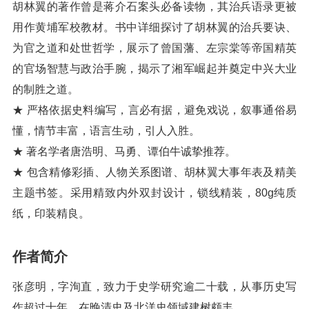
胡林翼的著作曾是蒋介石案头必备读物，其治兵语录更被
用作黄埔军校教材。书中详细探讨了胡林翼的治兵要诀、
为官之道和处世哲学，展示了曾国藩、左宗棠等帝国精英
的官场智慧与政治手腕，揭示了湘军崛起并奠定中兴大业
的制胜之道。
★ 严格依据史料编写，言必有据，避免戏说，叙事通俗易
懂，情节丰富，语言生动，引人入胜。
★ 著名学者唐浩明、马勇、谭伯牛诚挚推荐。
★ 包含精修彩插、人物关系图谱、胡林翼大事年表及精美
主题书签。采用精致内外双封设计，锁线精装，80g纯质
纸，印装精良。
作者简介
张彦明，字洵直，致力于史学研究逾二十载，从事历史写
作超过十年，在晚清史及北洋史领域建树颇丰。