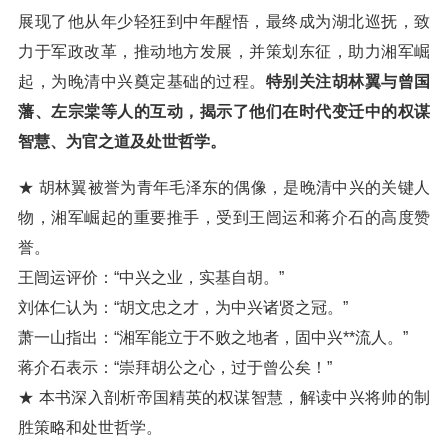
展现了他从年少轻狂到中年醒悟，最终成为湖北巡抚，致
力于军政改革，推动地方发展，并策划东征，助力湘军崛
起，为晚清中兴奠定基础的过程。
特别关注胡林翼与曾国
藩、左宗棠等人的互动，揭示了他们在时代变迁中的权谋
智慧、为官之道及处世哲学。
★ 胡林翼被誉为青年毛泽东的偶像，是晚清中兴的关键人
物，湘军崛起的重要推手，受到王闿运和蒋介石的高度赞
誉。
王闿运评价：“中兴之业，实基自胡。”
刘体仁认为：“胡文忠之才，为中兴诸贤之冠。”
萧一山指出：“湘军能立于不败之地者，固中兴**流人。”
蒋介石表示：“崇拜胡公之心，过于曾公矣！”
★ 本书深入剖析帝国精英的权谋智慧，解读中兴将帅的制
胜策略和处世哲学。