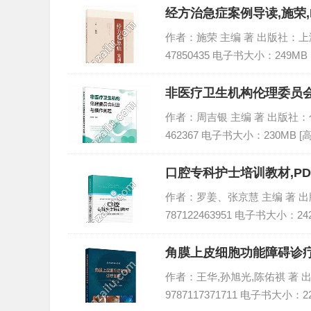
经方治急症案例导读,施荣,
作者：施荣 主编 著 出版社：上海科
47850435 电子书大小：249MB
非医疗卫生机构伦理委员会
作者：周吉银 主编 著 出版社：化学工
462367 电子书大小：230MB [
口腔专科护士培训教材,P
作者：罗姜、张京慧 主编 著 出版社
787122463951 电子书大小：24
角膜上皮细胞功能障碍诊疗
作者：王华,孙旭光,陈佑祺 著 出
9787117371711 电子书大小：2