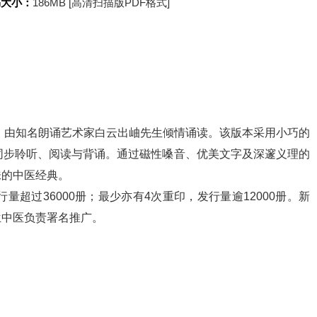
书大小：
186MB [高清扫描版PDF格式]
，由知名朗诵艺术家白云出岫先生倾情诵读。该版本采用小巧的
同步聆听、阅读与背诵。通过磁性嗓音、优美文字及深邃义理的
味的中医经典。
量超过36000册；最少亦有4次重印，发行量逾12000册。新
兰中医负责署名推广。