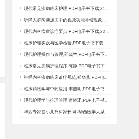
现代常见疾病临床护理,PDF电子书下载,217MB,网盘资源
听障人群阅读加工中的视觉功能补偿现象,秦钊,PDF电子书下载,网盘资源
现代内科病症诊疗要点,PDF电子书下载,223MB,网盘资源
临床护理实践与医学检验,PDF电子书下载,193MB,网盘资源
现代护理操作与管理,邵晓兰,PDF电子书下载,242MB,网盘资源
临床常见疾病护理程序,陈静,PDF电子书下载,185MB,网盘资源
神经内科疾病临床诊疗规范,郑华燕,PDF电子书下载,188MB,网盘资源
临床药物学与中药应用,李照明,PDF电子书下载,202MB,网盘资源
现代护理学与护理管理,蒋晓珊,PDF电子书下载,223MB,网盘资源
华西专家答小儿外科家长问 /华西医学大系?医学科普,PDF电子书网盘下载