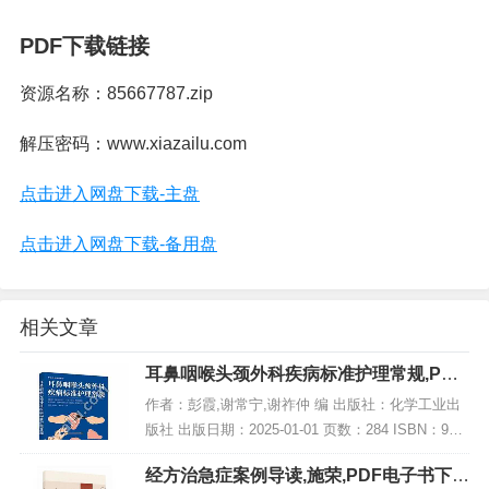
PDF下载链接
资源名称：85667787.zip
解压密码：www.xiazailu.com
点击进入网盘下载-主盘
点击进入网盘下载-备用盘
相关文章
耳鼻咽喉头颈外科疾病标准护理常规,PDF
电子书下载
作者：彭霞,谢常宁,谢祚仲 编 出版社：化学工业出
版社 出版日期：2025-01-01 页数：284 ISBN：978
7122463180 电子书大小：244MB [高清扫描版PDF
经方治急症案例导读,施荣,PDF电子书下
格式]...