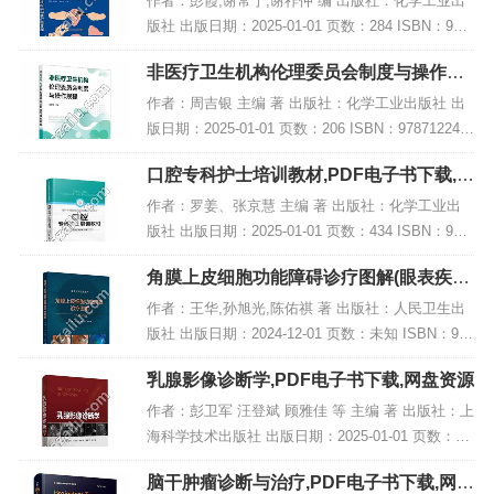
作者：彭霞,谢常宁,谢祚仲 编 出版社：化学工业出
版社 出版日期：2025-01-01 页数：284 ISBN：978
7122463180 电子书大小：244MB [高清扫描版PDF
非医疗卫生机构伦理委员会制度与操作规
格式]...
程,PDF电子书下载
作者：周吉银 主编 著 出版社：化学工业出版社 出
版日期：2025-01-01 页数：206 ISBN：978712246
2367 电子书大小：230MB [高清扫描版PDF格式] 内
口腔专科护士培训教材,PDF电子书下载,网
容简...
盘资源
作者：罗姜、张京慧 主编 著 出版社：化学工业出
版社 出版日期：2025-01-01 页数：434 ISBN：978
7122463951 电子书大小：242MB [高清扫描版PDF
角膜上皮细胞功能障碍诊疗图解(眼表疾病
格式]...
临床系列),PDF下载
作者：王华,孙旭光,陈佑祺 著 出版社：人民卫生出
版社 出版日期：2024-12-01 页数：未知 ISBN：978
7117371711 电子书大小：220MB [高清扫描版PDF
乳腺影像诊断学,PDF电子书下载,网盘资源
格式] 内...
作者：彭卫军 汪登斌 顾雅佳 等 主编 著 出版社：上
海科学技术出版社 出版日期：2025-01-01 页数：未
知 ISBN：9787547868317 电子书大小：220MB [高
脑干肿瘤诊断与治疗,PDF电子书下载,网盘
清扫描版PD...