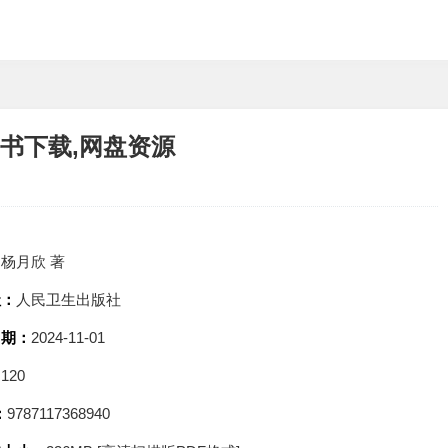
子书下载,网盘资源
：
杨月欣 著
社：
人民卫生出版社
日期：
2024-11-01
：
120
：
9787117368940