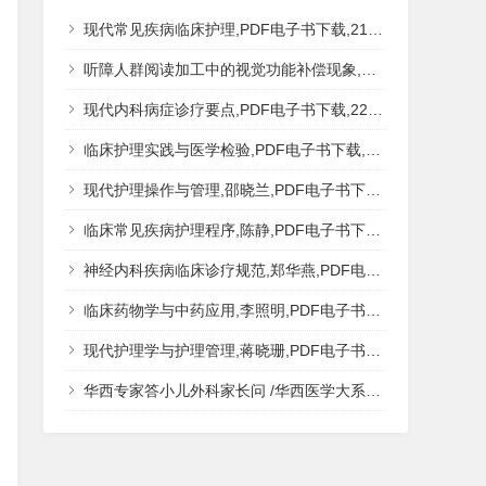
现代常见疾病临床护理,PDF电子书下载,217MB,网盘资源
听障人群阅读加工中的视觉功能补偿现象,秦钊,PDF电子书下载,网盘资源
现代内科病症诊疗要点,PDF电子书下载,223MB,网盘资源
临床护理实践与医学检验,PDF电子书下载,193MB,网盘资源
现代护理操作与管理,邵晓兰,PDF电子书下载,242MB,网盘资源
临床常见疾病护理程序,陈静,PDF电子书下载,185MB,网盘资源
神经内科疾病临床诊疗规范,郑华燕,PDF电子书下载,188MB,网盘资源
临床药物学与中药应用,李照明,PDF电子书下载,202MB,网盘资源
现代护理学与护理管理,蒋晓珊,PDF电子书下载,223MB,网盘资源
华西专家答小儿外科家长问 /华西医学大系?医学科普,PDF电子书网盘下载