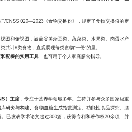
准T/CNSS 020—2023《食物交换份》，规定了食物交换份的定
计的侧视图和俯视图，涵盖谷薯杂豆类、蔬菜类、水果类、肉蛋水产
类共计8类食物，直观展现每类食物“一份”的量。
查和配餐的实用工具
，也可用于个人家庭膳食指导。
NS）主席
，专注于营养学领域多年。主持并参与众多国家级重
据库研究与构建、食物血糖生成指数测定、功能性食品探究、膳
。已发表学术论文超过300篇，获得专利和著作权20余项，并