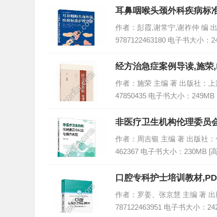
耳鼻咽喉头颈外科疾病标准
作者：彭霞,谢常宁,谢祚仲 编 出版
9787122463180 电子书大小：2
经方治急症案例导读,施荣,
作者：施荣 主编 著 出版社：上海科
47850435 电子书大小：249MB
非医疗卫生机构伦理委员会
作者：周吉银 主编 著 出版社：化学工
462367 电子书大小：230MB [
口腔专科护士培训教材,P
作者：罗姜、张京慧 主编 著 出版社
787122463951 电子书大小：24