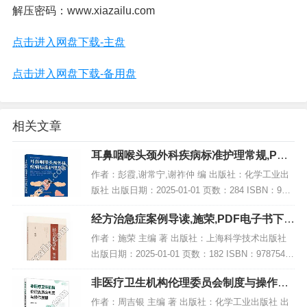
解压密码：www.xiazailu.com
点击进入网盘下载-主盘
点击进入网盘下载-备用盘
相关文章
耳鼻咽喉头颈外科疾病标准护理常规,PDF
电子书下载
作者：彭霞,谢常宁,谢祚仲 编 出版社：化学工业出
版社 出版日期：2025-01-01 页数：284 ISBN：978
7122463180 电子书大小：244MB [高清扫描版PDF
经方治急症案例导读,施荣,PDF电子书下
格式]...
载,网盘资源
作者：施荣 主编 著 出版社：上海科学技术出版社
出版日期：2025-01-01 页数：182 ISBN：97875478
50435 电子书大小：249MB [高清扫描版PDF格式]
非医疗卫生机构伦理委员会制度与操作规
内容简...
程,PDF电子书下载
作者：周吉银 主编 著 出版社：化学工业出版社 出