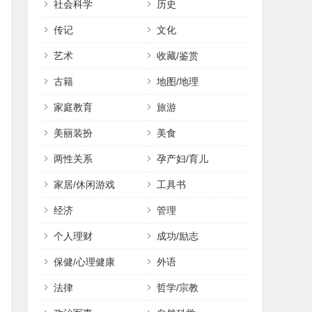
社会科学
历史
传记
文化
艺术
收藏/鉴赏
古籍
地图/地理
家庭教育
旅游
美丽装扮
美食
两性关系
孕产妇/育儿
家居/休闲游戏
工具书
经济
管理
个人理财
成功/励志
保健/心理健康
外语
法律
哲学/宗教