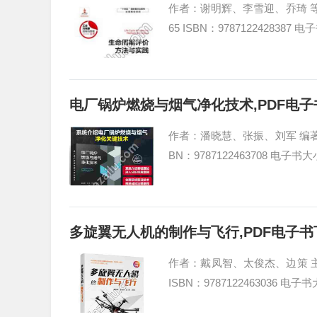
作者：谢明辉、李雪迎、乔琦 等 编
65 ISBN：9787122428387 
电厂锅炉燃烧与烟气净化技术,PDF电
作者：潘晓慧、张振、刘军 编著 著
BN：9787122463708 电子书大
多旋翼无人机的制作与飞行,PDF电子书
作者：戴凤智、太俊杰、边策 主编 
ISBN：9787122463036 电子