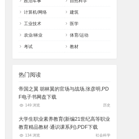
政治军事
自然科学
计算机/网络
建筑
工业技术
医学
农业/林业
体育/运动
考试
教材
热门阅读
帝国之翼 胡林翼的官场与战场,张彦明,PD
F电子书网盘下载
149 浏览
历史
大学生职业素养教育(新编21世纪高等职业
教育精品教材·通识课系列),PDF下载
134 浏览
社会科学