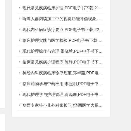
现代常见疾病临床护理,PDF电子书下载,217MB,网盘资源
听障人群阅读加工中的视觉功能补偿现象,秦钊,PDF电子书下载,网盘资源
现代内科病症诊疗要点,PDF电子书下载,223MB,网盘资源
临床护理实践与医学检验,PDF电子书下载,193MB,网盘资源
现代护理操作与管理,邵晓兰,PDF电子书下载,242MB,网盘资源
临床常见疾病护理程序,陈静,PDF电子书下载,185MB,网盘资源
神经内科疾病临床诊疗规范,郑华燕,PDF电子书下载,188MB,网盘资源
临床药物学与中药应用,李照明,PDF电子书下载,202MB,网盘资源
现代护理学与护理管理,蒋晓珊,PDF电子书下载,223MB,网盘资源
华西专家答小儿外科家长问 /华西医学大系?医学科普,PDF电子书网盘下载