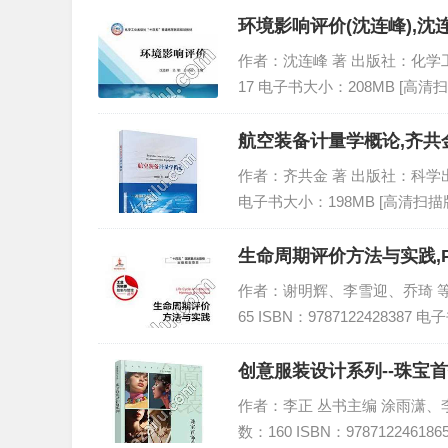
环境影响评价(沈连峰),沈
作者：沈连峰 著 出版社：化学工业出版
17 电子书大小：208MB [高清扫
航空装备计量学概论,齐共金
作者：齐共金 著 出版社：科学出版社 
电子书大小：198MB [高清扫描版
生命周期评价方法与实践,
作者：谢明辉、李雪迎、乔琦 等 编
65 ISBN：9787122428387 
创意服装设计系列--珠宝首
作者：李正 丛书主编 涂雨潇、李
数：160 ISBN：9787122461