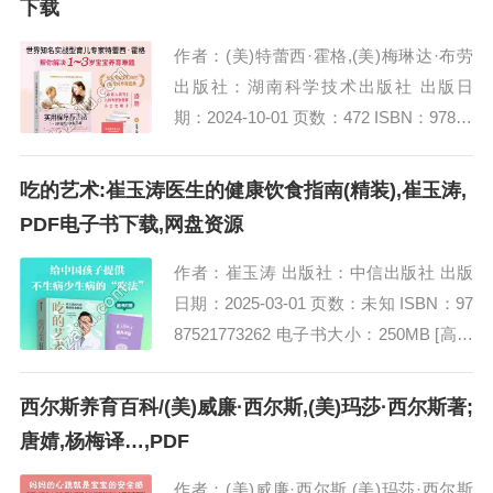
下载
作者：(美)特蕾西·霍格,(美)梅琳达·布劳
出版社：湖南科学技术出版社 出版日
期：2024-10-01 页数：472 ISBN：97875
71029227 电子书大小：180MB [高清扫
描...
吃的艺术:崔玉涛医生的健康饮食指南(精装),崔玉涛,
PDF电子书下载,网盘资源
作者：崔玉涛 出版社：中信出版社 出版
日期：2025-03-01 页数：未知 ISBN：97
87521773262 电子书大小：250MB [高清
扫描版PDF格式] 内容简介 本书名为《吃
的...
西尔斯养育百科/(美)威廉·西尔斯,(美)玛莎·西尔斯著;
唐婧,杨梅译…,PDF
作者：(美)威廉·西尔斯,(美)玛莎·西尔斯