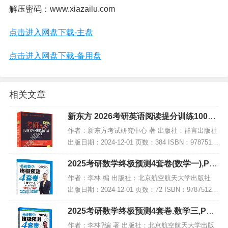
解压密码：www.xiazailu.com
点击进入网盘下载-主盘
点击进入网盘下载-备用盘
相关文章
新东方 2026考研英语阅读提分训练100篇
(基础版),PDF下载
作者：新东方考试研究中心 著 出版社：群言出版社
出版日期：2024-12-01 页数：384 ISBN：97875193
08797 电子书大小：190MB [高清扫描版PDF格式]
2025考研数学终极预测4套卷(数学一),PD
内容简...
F电子书下载
作者：李林 编 出版社：北京航空航天大学出版社
出版日期：2024-12-01 页数：72 ISBN：978751244
1835 电子书大小：209MB [高清扫描版PDF格式] 内
2025考研数学终极预测4套卷.数学三,PDF
容简介...
电子书下载
作者：李林?编 著 出版社：北京航空航天大学出版