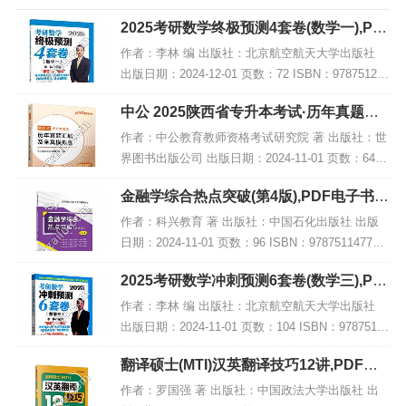
2025考研数学终极预测4套卷(数学一),PD
F电子书下载
作者：李林 编 出版社：北京航空航天大学出版社
出版日期：2024-12-01 页数：72 ISBN：978751244
1835 电子书大小：209MB [高清扫描版PDF格式] 内
中公 2025陕西省专升本考试·历年真题汇
容简介...
编及全真模拟卷·高等数学,PDF下载
作者：中公教育教师资格考试研究院 著 出版社：世
界图书出版公司 出版日期：2024-11-01 页数：64 I
SBN：9787523216118 电子书大小：187MB [高清
金融学综合热点突破(第4版),PDF电子书网
扫描版PDF格式]...
盘下载
作者：科兴教育 著 出版社：中国石化出版社 出版
日期：2024-11-01 页数：96 ISBN：978751147735
4 电子书大小：232MB [高清扫描版PDF格式] 内容
2025考研数学冲刺预测6套卷(数学三),PD
简介 本书...
F电子书下载
作者：李林 编 出版社：北京航空航天大学出版社
出版日期：2024-11-01 页数：104 ISBN：97875124
41798 电子书大小：234MB [高清扫描版PDF格式]
翻译硕士(MTI)汉英翻译技巧12讲,PDF电
内容简介...
子书下载
作者：罗国强 著 出版社：中国政法大学出版社 出