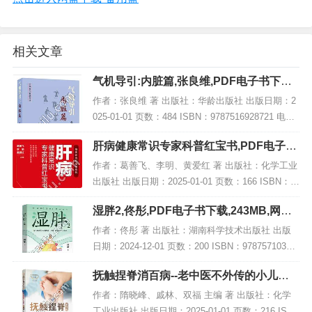
相关文章
气机导引:内脏篇,张良维,PDF电子书下载,
网盘资源
作者：张良维 著 出版社：华龄出版社 出版日期：2
025-01-01 页数：484 ISBN：9787516928721 电子
书大小：252MB [高清扫描版PDF格式] 内容简介 本
肝病健康常识专家科普红宝书,PDF电子书
书《气...
网盘下载
作者：葛善飞、李明、黄爱红 著 出版社：化学工业
出版社 出版日期：2025-01-01 页数：166 ISBN：9
787122450159 电子书大小：230MB [高清扫描版P
湿胖2,佟彤,PDF电子书下载,243MB,网盘
DF格式]...
资源
作者：佟彤 著 出版社：湖南科学技术出版社 出版
日期：2024-12-01 页数：200 ISBN：97875710321
04 电子书大小：243MB [高清扫描版PDF格式] 内容
抚触捏脊消百病--老中医不外传的小儿保
简介 在...
健法(修订版),PDF下载
作者：隋晓峰、戚林、双福 主编 著 出版社：化学
工业出版社 出版日期：2025-01-01 页数：216 ISB