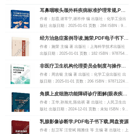
耳鼻咽喉头颈外科疾病标准护理常规,PDF
电子书下载
作者：彭霞,谢常宁,谢祚仲 编 出版社：化学工业出
版社 出版日期：2025-01-01 页数：284 ISBN：978
7122463180 电子书大小：244MB [高清扫描版PDF
经方治急症案例导读,施荣,PDF电子书下
格式]...
载,网盘资源
作者：施荣 主编 著 出版社：上海科学技术出版社
出版日期：2025-01-01 页数：182 ISBN：97875478
50435 电子书大小：249MB [高清扫描版PDF格式]
非医疗卫生机构伦理委员会制度与操作规
内容简...
程,PDF电子书下载
作者：周吉银 主编 著 出版社：化学工业出版社 出
版日期：2025-01-01 页数：206 ISBN：978712246
2367 电子书大小：230MB [高清扫描版PDF格式] 内
角膜上皮细胞功能障碍诊疗图解(眼表疾病
容简...
临床系列),PDF下载
作者：王华,孙旭光,陈佑祺 著 出版社：人民卫生出
版社 出版日期：2024-12-01 页数：未知 ISBN：978
7117371711 电子书大小：220MB [高清扫描版PDF
乳腺影像诊断学,PDF电子书下载,网盘资源
格式] 内...
作者：彭卫军 汪登斌 顾雅佳 等 主编 著 出版社：上