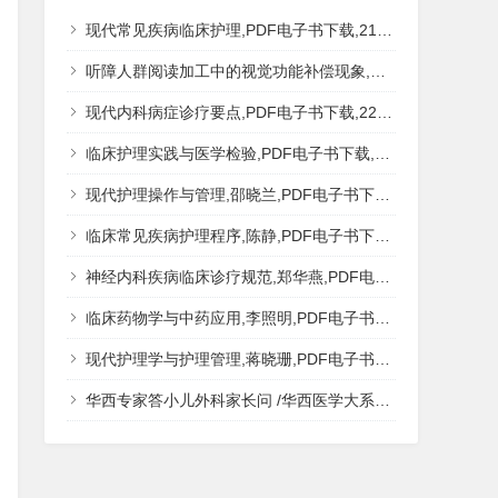
现代常见疾病临床护理,PDF电子书下载,217MB,网盘资源
听障人群阅读加工中的视觉功能补偿现象,秦钊,PDF电子书下载,网盘资源
现代内科病症诊疗要点,PDF电子书下载,223MB,网盘资源
临床护理实践与医学检验,PDF电子书下载,193MB,网盘资源
现代护理操作与管理,邵晓兰,PDF电子书下载,242MB,网盘资源
临床常见疾病护理程序,陈静,PDF电子书下载,185MB,网盘资源
神经内科疾病临床诊疗规范,郑华燕,PDF电子书下载,188MB,网盘资源
临床药物学与中药应用,李照明,PDF电子书下载,202MB,网盘资源
现代护理学与护理管理,蒋晓珊,PDF电子书下载,223MB,网盘资源
华西专家答小儿外科家长问 /华西医学大系?医学科普,PDF电子书网盘下载