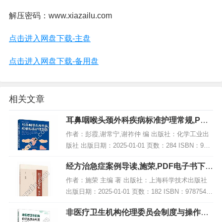
解压密码：www.xiazailu.com
点击进入网盘下载-主盘
点击进入网盘下载-备用盘
相关文章
耳鼻咽喉头颈外科疾病标准护理常规,PDF
电子书下载
作者：彭霞,谢常宁,谢祚仲 编 出版社：化学工业出
版社 出版日期：2025-01-01 页数：284 ISBN：978
7122463180 电子书大小：244MB [高清扫描版PDF
经方治急症案例导读,施荣,PDF电子书下
格式]...
载,网盘资源
作者：施荣 主编 著 出版社：上海科学技术出版社
出版日期：2025-01-01 页数：182 ISBN：97875478
50435 电子书大小：249MB [高清扫描版PDF格式]
非医疗卫生机构伦理委员会制度与操作规
内容简...