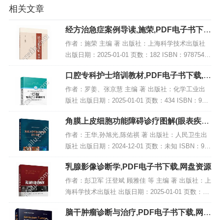
相关文章
经方治急症案例导读,施荣,PDF电子书下
载,网盘资源
作者：施荣 主编 著 出版社：上海科学技术出版社
出版日期：2025-01-01 页数：182 ISBN：97875478
50435 电子书大小：249MB [高清扫描版PDF格式]
口腔专科护士培训教材,PDF电子书下载,网
内容简...
盘资源
作者：罗姜、张京慧 主编 著 出版社：化学工业出
版社 出版日期：2025-01-01 页数：434 ISBN：978
7122463951 电子书大小：242MB [高清扫描版PDF
角膜上皮细胞功能障碍诊疗图解(眼表疾病
格式]...
临床系列),PDF下载
作者：王华,孙旭光,陈佑祺 著 出版社：人民卫生出
版社 出版日期：2024-12-01 页数：未知 ISBN：978
7117371711 电子书大小：220MB [高清扫描版PDF
乳腺影像诊断学,PDF电子书下载,网盘资源
格式] 内...
作者：彭卫军 汪登斌 顾雅佳 等 主编 著 出版社：上
海科学技术出版社 出版日期：2025-01-01 页数：未
知 ISBN：9787547868317 电子书大小：220MB [高
脑干肿瘤诊断与治疗,PDF电子书下载,网盘
清扫描版PD...