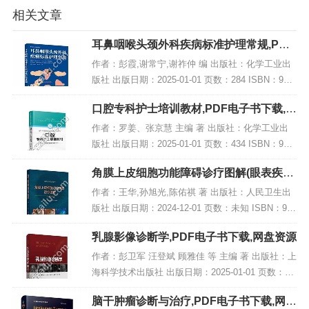
相关文章
耳鼻咽喉头颈外科疾病标准护理常规,PDF
电子书下载
作者：彭霞,谢常宁,谢祚仲 编 出版社：化学工业出
版社 出版日期：2025-01-01 页数：284 ISBN：978
7122463180 电子书大小：244MB [高清扫描版PDF
口腔专科护士培训教材,PDF电子书下载,网
格式]...
盘资源
作者：罗姜、张京慧 主编 著 出版社：化学工业出
版社 出版日期：2025-01-01 页数：434 ISBN：978
7122463951 电子书大小：242MB [高清扫描版PDF
角膜上皮细胞功能障碍诊疗图解(眼表疾病
格式]...
临床系列),PDF下载
作者：王华,孙旭光,陈佑祺 著 出版社：人民卫生出
版社 出版日期：2024-12-01 页数：未知 ISBN：978
7117371711 电子书大小：220MB [高清扫描版PDF
乳腺影像诊断学,PDF电子书下载,网盘资源
格式] 内...
作者：彭卫军 汪登斌 顾雅佳 等 主编 著 出版社：上
海科学技术出版社 出版日期：2025-01-01 页数：未
知 ISBN：9787547868317 电子书大小：220MB [高
脑干肿瘤诊断与治疗,PDF电子书下载,网盘
清扫描版PD...