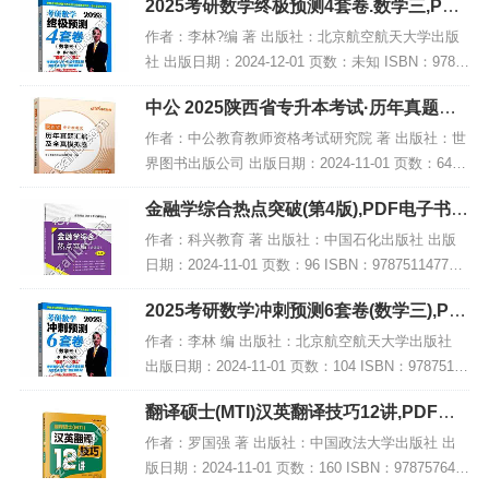
2025考研数学终极预测4套卷.数学三,PDF
容简介...
电子书下载
作者：李林?编 著 出版社：北京航空航天大学出版
社 出版日期：2024-12-01 页数：未知 ISBN：9787
512441859 电子书大小：249MB [高清扫描版PDF
中公 2025陕西省专升本考试·历年真题汇
格式] 内容简...
编及全真模拟卷·高等数学,PDF下载
作者：中公教育教师资格考试研究院 著 出版社：世
界图书出版公司 出版日期：2024-11-01 页数：64 I
SBN：9787523216118 电子书大小：187MB [高清
金融学综合热点突破(第4版),PDF电子书网
扫描版PDF格式]...
盘下载
作者：科兴教育 著 出版社：中国石化出版社 出版
日期：2024-11-01 页数：96 ISBN：978751147735
4 电子书大小：232MB [高清扫描版PDF格式] 内容
2025考研数学冲刺预测6套卷(数学三),PD
简介 本书...
F电子书下载
作者：李林 编 出版社：北京航空航天大学出版社
出版日期：2024-11-01 页数：104 ISBN：97875124
41798 电子书大小：234MB [高清扫描版PDF格式]
翻译硕士(MTI)汉英翻译技巧12讲,PDF电
内容简介...
子书下载
作者：罗国强 著 出版社：中国政法大学出版社 出
版日期：2024-11-01 页数：160 ISBN：978757641