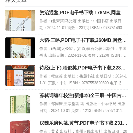
相关文章
资治通鉴,PDF电子书下载,178MB,网盘资
源
作者：(北宋)司马光著 出版社：中国书店 出版日
期：2024-11-01 页数：231页 ISBN：97875149341
51 电子书大小：178MB [高清扫描版PDF格式] 内容
六韬·三略,PDF电子书下载,260MB,网盘资
简介 此...
源
作者：(西周)太公望，(西汉)黄石公著 出版社：中国
书店 出版日期：2024-11-01 页数：212页 ISBN：9
787514934427 电子书大小：260MB [高清扫描版P
诗经(上下),程俊英,PDF电子书下载,228M
DF格式]...
B,网盘资源
作者：程俊英 出版社：岳麓书社 出版日期：2024-1
1-01 页数：未知 ISBN：9787553820590 电子书大
小：228MB [高清扫描版PDF格式] 内容简介 《诗经
苏轼词编年校注(新排本)全三册--中国古典
（上下）》...
文学基本丛书/邹同庆,王宗堂著,PDF下载
作者：邹同庆,王宗堂著 著 出版社：中华书局 出版
日期：2024-10-01 页数：1213 ISBN：9787101153
392 电子书大小：246MB [高清扫描版PDF格式] 内
汉魏乐府风笺,黄节,PDF电子书下载,231M
容简介...
B,网盘资源
作者：黄节 出版社：贵州人民出版社 出版日期：20