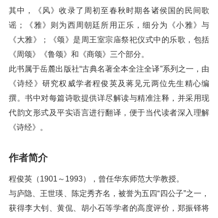
其中，《风》收录了周初至春秋时期各诸侯国的民间歌
谣；《雅》则为西周朝廷所用正乐，细分为《小雅》与
《大雅》；《颂》是周王室宗庙祭祀仪式中的乐歌，包括
《周颂》《鲁颂》和《商颂》三个部分。
此书属于岳麓出版社“古典名著全本全注全译”系列之一，由
《诗经》研究权威学者程俊英及蒋见元两位先生精心编
撰。书中对每篇诗歌提供详尽解读与精准注释，并采用现
代韵文形式及平实语言进行翻译，便于当代读者深入理解
《诗经》。
作者简介
程俊英（1901～1993），曾任华东师范大学教授。
与庐隐、王世瑛、陈定秀齐名，被誉为五四“四公子”之一，
获得李大钊、黄侃、胡小石等学者的高度评价，郑振铎将