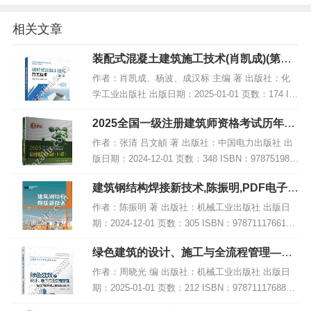
相关文章
装配式混凝土建筑施工技术(肖凯成)(第二
版),PDF下载
作者：肖凯成、杨波、成汉标 主编 著 出版社：化
学工业出版社 出版日期：2025-01-01 页数：174 IS
BN：9787122464026 电子书大小：203MB [高清扫
2025全国一级注册建筑师资格考试历年真
描版PDF格式...
题解析与模拟试卷 设计前期与场地设计
作者：张清 吕文頔 著 出版社：中国电力出版社 出
(知…,PDF
版日期：2024-12-01 页数：348 ISBN：978751989
4306 电子书大小：245MB [高清扫描版PDF格式] 内
建筑钢结构焊接新技术,陈振明,PDF电子书
容简介...
下载,网盘资源
作者：陈振明 著 出版社：机械工业出版社 出版日
期：2024-12-01 页数：305 ISBN：9787111766162
电子书大小：240MB [高清扫描版PDF格式] 内容简
绿色建筑的设计、施工与全流程管理——
介 该著...
智韵大厦绿建三星级建造实录,PDF下载
作者：周晓光 编 出版社：机械工业出版社 出版日
期：2025-01-01 页数：212 ISBN：9787111768883
电子书大小：254MB [高清扫描版PDF格式] 内容简