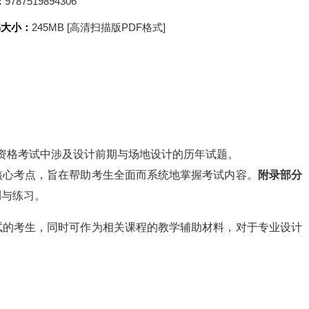
：
9787519894306
书大小：
245MB [高清扫描版PDF格式]
筑师资格考试中涉及设计前期与场地设计的历年试题。
核心考点，旨在帮助考生全面而系统地掌握考试内容。
附录部分
测与练习。
试的考生，同时可作为相关课程的教学辅助材料，对于专业设计