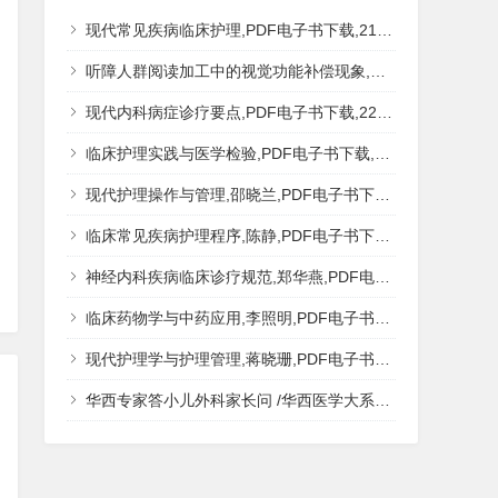
现代常见疾病临床护理,PDF电子书下载,217MB,网盘资源
听障人群阅读加工中的视觉功能补偿现象,秦钊,PDF电子书下载,网盘资源
现代内科病症诊疗要点,PDF电子书下载,223MB,网盘资源
临床护理实践与医学检验,PDF电子书下载,193MB,网盘资源
现代护理操作与管理,邵晓兰,PDF电子书下载,242MB,网盘资源
临床常见疾病护理程序,陈静,PDF电子书下载,185MB,网盘资源
神经内科疾病临床诊疗规范,郑华燕,PDF电子书下载,188MB,网盘资源
临床药物学与中药应用,李照明,PDF电子书下载,202MB,网盘资源
现代护理学与护理管理,蒋晓珊,PDF电子书下载,223MB,网盘资源
华西专家答小儿外科家长问 /华西医学大系?医学科普,PDF电子书网盘下载