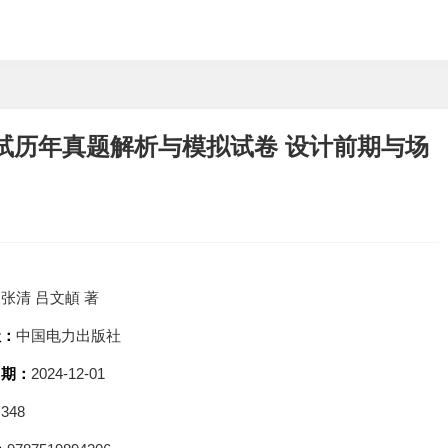
考试历年真题解析与模拟试卷 设计前期与场
：
张清 吕文頔 著
社：
中国电力出版社
日期：
2024-12-01
：
348