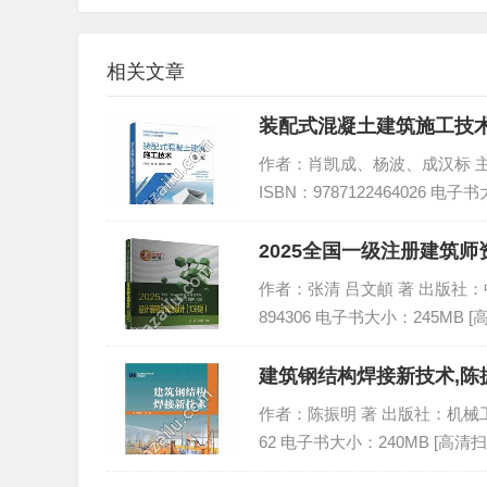
相关文章
装配式混凝土建筑施工技术(
作者：肖凯成、杨波、成汉标 主编 
ISBN：9787122464026 电子
2025全国一级注册建筑
(知…,PDF
作者：张清 吕文頔 著 出版社：中国电
894306 电子书大小：245MB 
建筑钢结构焊接新技术,陈振
作者：陈振明 著 出版社：机械工业出版
62 电子书大小：240MB [高清扫