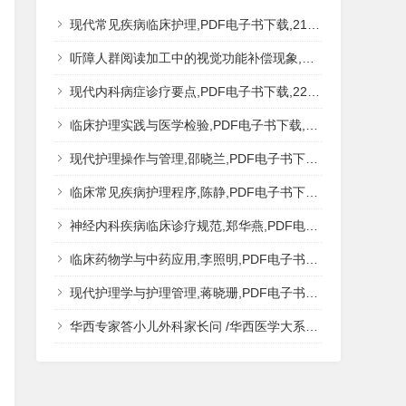
现代常见疾病临床护理,PDF电子书下载,217MB,网盘资源
听障人群阅读加工中的视觉功能补偿现象,秦钊,PDF电子书下载,网盘资源
现代内科病症诊疗要点,PDF电子书下载,223MB,网盘资源
临床护理实践与医学检验,PDF电子书下载,193MB,网盘资源
现代护理操作与管理,邵晓兰,PDF电子书下载,242MB,网盘资源
临床常见疾病护理程序,陈静,PDF电子书下载,185MB,网盘资源
神经内科疾病临床诊疗规范,郑华燕,PDF电子书下载,188MB,网盘资源
临床药物学与中药应用,李照明,PDF电子书下载,202MB,网盘资源
现代护理学与护理管理,蒋晓珊,PDF电子书下载,223MB,网盘资源
华西专家答小儿外科家长问 /华西医学大系?医学科普,PDF电子书网盘下载