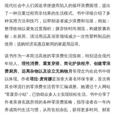
现代社会中人们因追求便捷而陷入的循环浪费困境，提出
了一种注重过程而非结果的生活模式。书中详细介绍了多
种实用方法和技巧，以帮助读者减少浪费和垃圾，例如：
整理收纳以避免过度囤积；摒弃快时尚潮流，构建胶囊衣
橱；在厨房、清洁用品及浴室领域减少一次性塑料制品的
使用；选购经济实惠且耐用的家庭用品等。
该书作为一本简洁高效的零浪费生活指南，特别适合现代
年轻人。
理性消费、重复穿搭、简化护肤程序、创建零浪
费厨房、远离杂物以及设立无购物月
等理念均在此书中得
以体现。作者
塔拉·麦肯娜
是加拿大著名环保专家，首次将
其全球流行的零浪费生活哲学汇编成册。她通过个人网站
“零废弃小站”，已协助众多人士实现轻松生活。书中分享了
作者亲身实践所得的各种零浪费策略，指导读者在一年内
养成简约生活习惯，从而告别杂乱，获得更多时间、财富