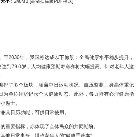
书大小：
248MB [高清扫描版PDF格式]
，至2030年，我国将达成以下愿景：全民健康水平稳步提升，
命达到79.0岁，人均健康预期寿命亦将大幅提高。针对老年人这
。
编排了多个板块，涵盖每日运动状况、血压监测、身高体重记
日为单位详尽记录个人健康动态。此外，每页附有心理健康指
康小贴士。
时兼具日历功能，可供日常使用。
兴的重要指标，亦体现了全体民众的共同期盼。
其他日常事务，堪称老年人的“健康手账本”。