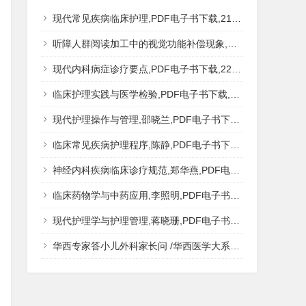
现代常见疾病临床护理,PDF电子书下载,217MB,网盘资源
听障人群阅读加工中的视觉功能补偿现象,秦钊,PDF电子书下载,网盘资源
现代内科病症诊疗要点,PDF电子书下载,223MB,网盘资源
临床护理实践与医学检验,PDF电子书下载,193MB,网盘资源
现代护理操作与管理,邵晓兰,PDF电子书下载,242MB,网盘资源
临床常见疾病护理程序,陈静,PDF电子书下载,185MB,网盘资源
神经内科疾病临床诊疗规范,郑华燕,PDF电子书下载,188MB,网盘资源
临床药物学与中药应用,李照明,PDF电子书下载,202MB,网盘资源
现代护理学与护理管理,蒋晓珊,PDF电子书下载,223MB,网盘资源
华西专家答小儿外科家长问 /华西医学大系?医学科普,PDF电子书网盘下载