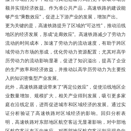
额并实现经济效益。作为准公共产品，高速铁路的建设能
够产生“乘数效应”，促进上下游产业的发展，增加产出。
更为关键的是，高速铁路提升了区域的“可达性”，推动沿线
地区的经济发展，形成“走廊效应”。高速铁路减少了劳动力
流动的时间成本，加速了劳动力的流动速度，有助于跨区
域劳动力市场的形成，优化劳动力资源配置；尤其对高学
历劳动力的流动影响显著，促进了知识溢出，提高了企业
的生产效率和经济效益，并推动以高学历劳动力为主要投
入的知识密集型产业发展。
此外，高速铁路建设带来了“再定位效应”，促使沿线地区企
业数量增加、规模扩大，相关产业得到发展，吸引更多家
庭在沿线定居，进而促进城市和区域经济的发展。通过实
证分析验证了高速铁路对区域经济的影响。回归分析表
明，高速铁路对东部地区航空客运无显著影响，对中部地
区航空客运有正向效应，对西部地区航空客运则呈现负向