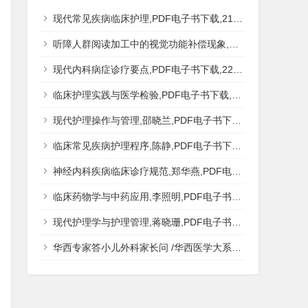
现代常见疾病临床护理,PDF电子书下载,217MB,网盘资源
听障人群阅读加工中的视觉功能补偿现象,秦钊,PDF电子书下载,网盘资源
现代内科病症诊疗要点,PDF电子书下载,223MB,网盘资源
临床护理实践与医学检验,PDF电子书下载,193MB,网盘资源
现代护理操作与管理,邵晓兰,PDF电子书下载,242MB,网盘资源
临床常见疾病护理程序,陈静,PDF电子书下载,185MB,网盘资源
神经内科疾病临床诊疗规范,郑华燕,PDF电子书下载,188MB,网盘资源
临床药物学与中药应用,李照明,PDF电子书下载,202MB,网盘资源
现代护理学与护理管理,蒋晓珊,PDF电子书下载,223MB,网盘资源
华西专家答小儿外科家长问 /华西医学大系?医学科普,PDF电子书网盘下载