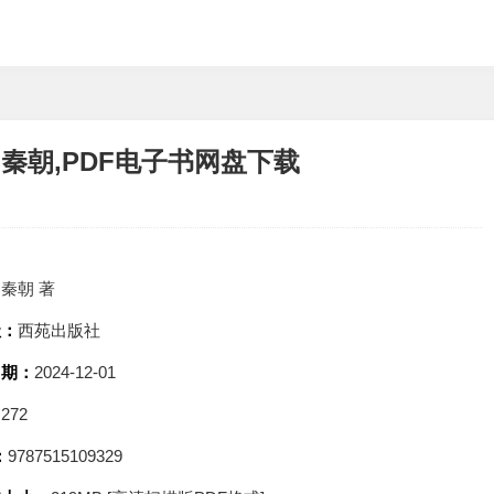
秦朝,PDF电子书网盘下载
：
秦朝 著
社：
西苑出版社
日期：
2024-12-01
：
272
：
9787515109329