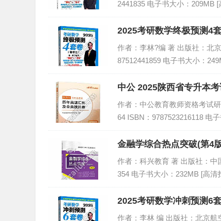
2441835 电子书大小：209MB 
2025考研数学终极预测4套
作者：李林?编 著 出版社：北京航
87512441859 电子书大小：24
中公 2025陕西省专升本
作者：中公教育教师资格考试研究院
64 ISBN：9787523216118
金融学综合热点突破(第4版
作者：科兴教育 著 出版社：中国石化出
354 电子书大小：232MB [高清
2025考研数学冲刺预测6套
作者：李林 编 出版社：北京航空航天