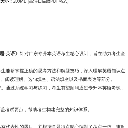
书大小：
209MB [高清扫描版PDF格式]
1题·英语》
针对广东专升本英语考生精心设计，旨在助力考生全
考生能够掌握正确的思考方法和解题技巧，深入理解英语知识点
空、阅读理解、选句填空、语法填空以及书面表达等部分。
持。通过系统学习与练习，考生有望顺利通过专升本英语考试，
覆盖考试要点，帮助考生构建完整的知识体系。
具有代表性的题目，并根据真题特点精心编制了考点一致、难度