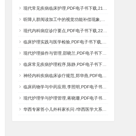
现代常见疾病临床护理,PDF电子书下载,217MB,网盘资源
听障人群阅读加工中的视觉功能补偿现象,秦钊,PDF电子书下载,网盘资源
现代内科病症诊疗要点,PDF电子书下载,223MB,网盘资源
临床护理实践与医学检验,PDF电子书下载,193MB,网盘资源
现代护理操作与管理,邵晓兰,PDF电子书下载,242MB,网盘资源
临床常见疾病护理程序,陈静,PDF电子书下载,185MB,网盘资源
神经内科疾病临床诊疗规范,郑华燕,PDF电子书下载,188MB,网盘资源
临床药物学与中药应用,李照明,PDF电子书下载,202MB,网盘资源
现代护理学与护理管理,蒋晓珊,PDF电子书下载,223MB,网盘资源
华西专家答小儿外科家长问 /华西医学大系?医学科普,PDF电子书网盘下载