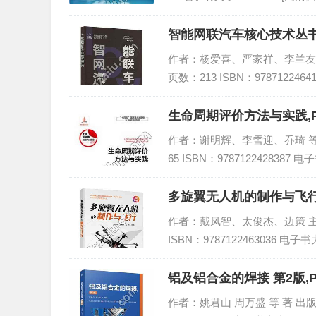
智能网联汽车核心技术丛书
作者：杨爱喜、严家祥、李兰友、迟
页数：213 ISBN：978712246
生命周期评价方法与实践,
作者：谢明辉、李雪迎、乔琦 等 编
65 ISBN：9787122428387 
多旋翼无人机的制作与飞行
作者：戴凤智、太俊杰、边策 主编 
ISBN：9787122463036 电子
铝及铝合金的
作者：姚君山 周万盛 等 著 出版社