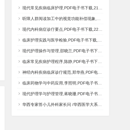
现代常见疾病临床护理,PDF电子书下载,217MB,网盘资源
听障人群阅读加工中的视觉功能补偿现象,秦钊,PDF电子书下载,网盘资源
现代内科病症诊疗要点,PDF电子书下载,223MB,网盘资源
临床护理实践与医学检验,PDF电子书下载,193MB,网盘资源
现代护理操作与管理,邵晓兰,PDF电子书下载,242MB,网盘资源
临床常见疾病护理程序,陈静,PDF电子书下载,185MB,网盘资源
神经内科疾病临床诊疗规范,郑华燕,PDF电子书下载,188MB,网盘资源
临床药物学与中药应用,李照明,PDF电子书下载,202MB,网盘资源
现代护理学与护理管理,蒋晓珊,PDF电子书下载,223MB,网盘资源
华西专家答小儿外科家长问 /华西医学大系?医学科普,PDF电子书网盘下载