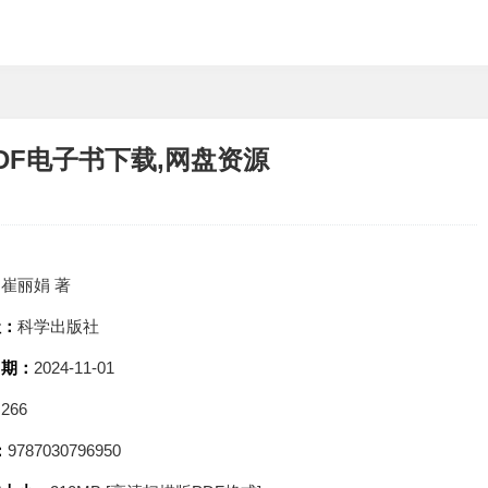
DF电子书下载,网盘资源
：
崔丽娟 著
社：
科学出版社
日期：
2024-11-01
：
266
：
9787030796950