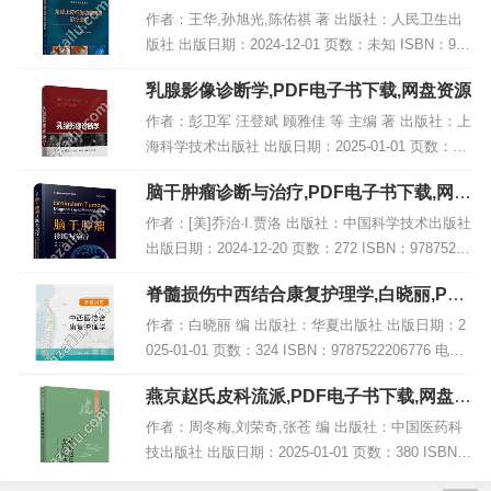
临床系列),PDF下载
作者：王华,孙旭光,陈佑祺 著 出版社：人民卫生出
版社 出版日期：2024-12-01 页数：未知 ISBN：978
7117371711 电子书大小：220MB [高清扫描版PDF
乳腺影像诊断学,PDF电子书下载,网盘资源
格式] 内...
作者：彭卫军 汪登斌 顾雅佳 等 主编 著 出版社：上
海科学技术出版社 出版日期：2025-01-01 页数：未
知 ISBN：9787547868317 电子书大小：220MB [高
脑干肿瘤诊断与治疗,PDF电子书下载,网盘
清扫描版PD...
资源
作者：[美]乔治·I.贾洛 出版社：中国科学技术出版社
出版日期：2024-12-20 页数：272 ISBN：97875236
06278 电子书大小：239MB [高清扫描版PDF格
脊髓损伤中西结合康复护理学,白晓丽,PDF
式]...
电子书网盘下载
作者：白晓丽 编 出版社：华夏出版社 出版日期：2
025-01-01 页数：324 ISBN：9787522206776 电子
书大小：178MB [高清扫描版PDF格式] 内容简介 脊
燕京赵氏皮科流派,PDF电子书下载,网盘资
髓损伤...
源
作者：周冬梅,刘荣奇,张苍 编 出版社：中国医药科
技出版社 出版日期：2025-01-01 页数：380 ISBN：
9787521449112 电子书大小：262MB [高清扫描版P