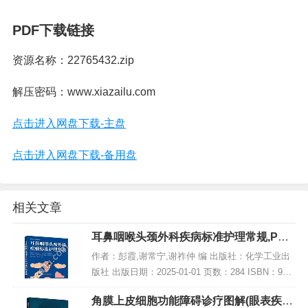
PDF下载链接
资源名称：22765432.zip
解压密码：www.xiazailu.com
点击进入网盘下载-主盘
点击进入网盘下载-备用盘
相关文章
耳鼻咽喉头颈外科疾病标准护理常规,PDF
电子书下载
作者：彭霞,谢常宁,谢祚仲 编 出版社：化学工业出
版社 出版日期：2025-01-01 页数：284 ISBN：978
7122463180 电子书大小：244MB [高清扫描版PDF
角膜上皮细胞功能障碍诊疗图解(眼表疾病
格式]...