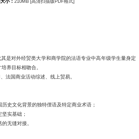
书大小：
210MB [高清扫描版PDF格式]
尤其是对外经贸类大学和商学院的法语专业中高年级学生量身定
才培养目标相吻合。
门、法国商业活动综述、线上贸易。
国历史文化背景的独特俚语及特定商业术语；
定坚实基础；
活的无缝对接。