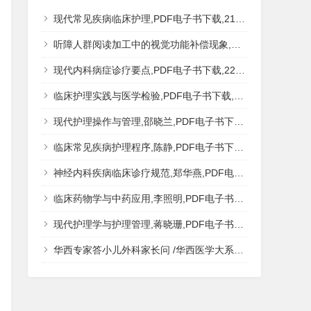
现代常见疾病临床护理,PDF电子书下载,217MB,网盘资源
听障人群阅读加工中的视觉功能补偿现象,秦钊,PDF电子书下载,网盘资源
现代内科病症诊疗要点,PDF电子书下载,223MB,网盘资源
临床护理实践与医学检验,PDF电子书下载,193MB,网盘资源
现代护理操作与管理,邵晓兰,PDF电子书下载,242MB,网盘资源
临床常见疾病护理程序,陈静,PDF电子书下载,185MB,网盘资源
神经内科疾病临床诊疗规范,郑华燕,PDF电子书下载,188MB,网盘资源
临床药物学与中药应用,李照明,PDF电子书下载,202MB,网盘资源
现代护理学与护理管理,蒋晓珊,PDF电子书下载,223MB,网盘资源
华西专家答小儿外科家长问 /华西医学大系?医学科普,PDF电子书网盘下载