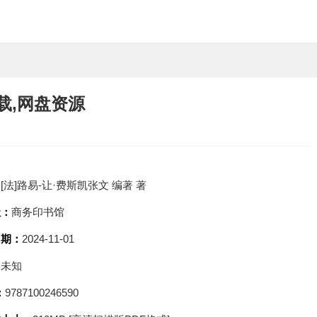
载,网盘资源
：
[法]路易-让·费斯凯张文 编著 著
社：
商务印书馆
日期：
2024-11-01
：
未知
：
9787100246590