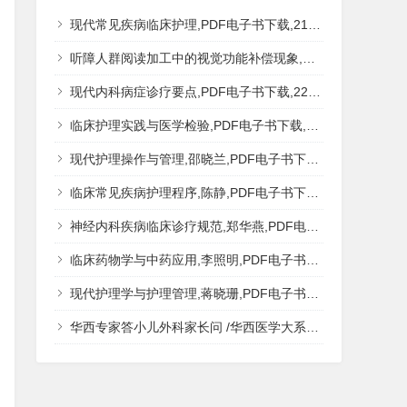
现代常见疾病临床护理,PDF电子书下载,217MB,网盘资源
听障人群阅读加工中的视觉功能补偿现象,秦钊,PDF电子书下载,网盘资源
现代内科病症诊疗要点,PDF电子书下载,223MB,网盘资源
临床护理实践与医学检验,PDF电子书下载,193MB,网盘资源
现代护理操作与管理,邵晓兰,PDF电子书下载,242MB,网盘资源
临床常见疾病护理程序,陈静,PDF电子书下载,185MB,网盘资源
神经内科疾病临床诊疗规范,郑华燕,PDF电子书下载,188MB,网盘资源
临床药物学与中药应用,李照明,PDF电子书下载,202MB,网盘资源
现代护理学与护理管理,蒋晓珊,PDF电子书下载,223MB,网盘资源
华西专家答小儿外科家长问 /华西医学大系?医学科普,PDF电子书网盘下载