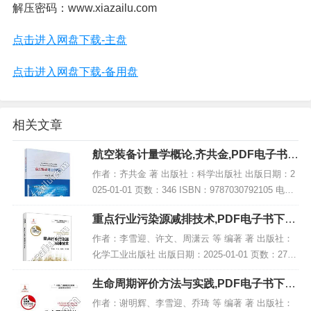
解压密码：www.xiazailu.com
点击进入网盘下载-主盘
点击进入网盘下载-备用盘
相关文章
航空装备计量学概论,齐共金,PDF电子书下
载,网盘资源
作者：齐共金 著 出版社：科学出版社 出版日期：2
025-01-01 页数：346 ISBN：9787030792105 电子
书大小：198MB [高清扫描版PDF格式] 内容简介 该
重点行业污染源减排技术,PDF电子书下载,
书名为...
网盘资源
作者：李雪迎、许文、周潇云 等 编著 著 出版社：
化学工业出版社 出版日期：2025-01-01 页数：278 I
SBN：9787122458193 电子书大小：210MB [高清
生命周期评价方法与实践,PDF电子书下载,
扫描版PDF...
网盘资源
作者：谢明辉、李雪迎、乔琦 等 编著 著 出版社：