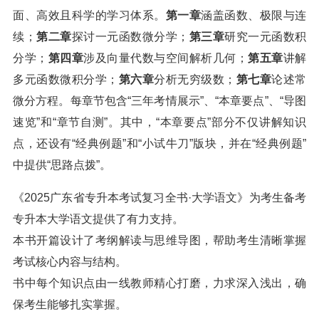
面、高效且科学的学习体系。
第一章
涵盖函数、极限与连
续；
第二章
探讨一元函数微分学；
第三章
研究一元函数积
分学；
第四章
涉及向量代数与空间解析几何；
第五章
讲解
多元函数微积分学；
第六章
分析无穷级数；
第七章
论述常
微分方程。每章节包含“三年考情展示”、“本章要点”、“导图
速览”和“章节自测”。其中，“本章要点”部分不仅讲解知识
点，还设有“经典例题”和“小试牛刀”版块，并在“经典例题”
中提供“思路点拨”。
《2025广东省专升本考试复习全书·大学语文》为考生备考
专升本大学语文提供了有力支持。
本书开篇设计了考纲解读与思维导图，帮助考生清晰掌握
考试核心内容与结构。
书中每个知识点由一线教师精心打磨，力求深入浅出，确
保考生能够扎实掌握。