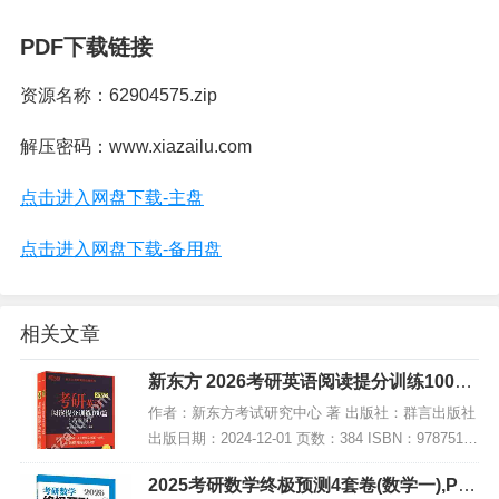
PDF下载链接
资源名称：62904575.zip
解压密码：www.xiazailu.com
点击进入网盘下载-主盘
点击进入网盘下载-备用盘
相关文章
新东方 2026考研英语阅读提分训练100篇
(基础版),PDF下载
作者：新东方考试研究中心 著 出版社：群言出版社
出版日期：2024-12-01 页数：384 ISBN：97875193
08797 电子书大小：190MB [高清扫描版PDF格式]
2025考研数学终极预测4套卷(数学一),PD
内容简...