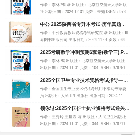
电子书下载
作者：李林?编 著 出版社：北京航空航天大学出版
社 出版日期：2024-12-01 页数：未知 ISBN：9787
512441859 电子书大小：249MB [高清扫描版PDF
中公 2025陕西省专升本考试·历年真题汇
格式] 内容简...
编及全真模拟卷·高等数学,PDF下载
作者：中公教育教师资格考试研究院 著 出版社：世
界图书出版公司 出版日期：2024-11-01 页数：64 I
SBN：9787523216118 电子书大小：187MB [高清
2025考研数学冲刺预测6套卷(数学三),PD
扫描版PDF格式]...
F电子书下载
作者：李林 编 出版社：北京航空航天大学出版社
出版日期：2024-11-01 页数：104 ISBN：97875124
41798 电子书大小：234MB [高清扫描版PDF格式]
2025全国卫生专业技术资格考试指导——
内容简介...
药学(士),PDF下载
作者：全国卫生专业技术资格考试用书编写专家委
员 出版社：人民卫生出版社 出版日期：2024-11-01
页数：598 ISBN：9787117368223 电子书大小：21
领你过:2025全国护士执业资格考试通关
1MB [高清扫描版P...
卷,PDF电子书下载
作者：王秀玲,王世霖 著 出版社：人民卫生出版社
出版日期：2024-11-01 页数：344 ISBN：97871173
67936 电子书大小：181MB [高清扫描版PDF格式]