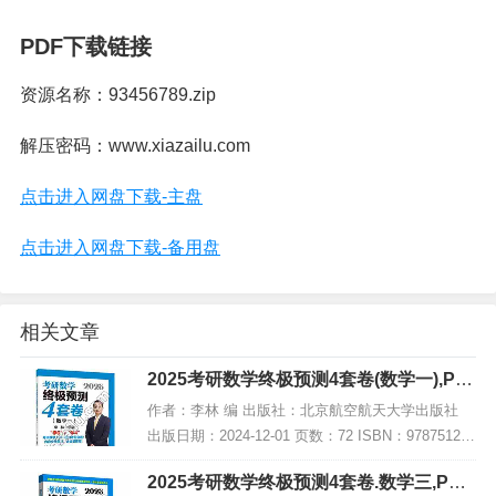
PDF下载链接
资源名称：93456789.zip
解压密码：www.xiazailu.com
点击进入网盘下载-主盘
点击进入网盘下载-备用盘
相关文章
2025考研数学终极预测4套卷(数学一),PD
F电子书下载
作者：李林 编 出版社：北京航空航天大学出版社
出版日期：2024-12-01 页数：72 ISBN：978751244
1835 电子书大小：209MB [高清扫描版PDF格式] 内
2025考研数学终极预测4套卷.数学三,PDF
容简介...