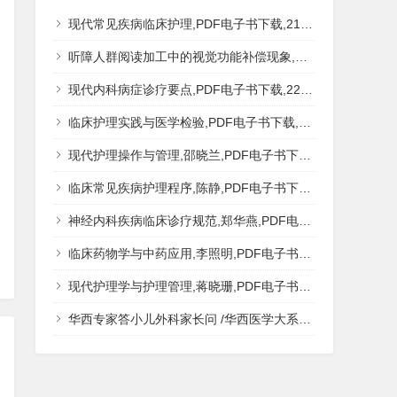
现代常见疾病临床护理,PDF电子书下载,217MB,网盘资源
听障人群阅读加工中的视觉功能补偿现象,秦钊,PDF电子书下载,网盘资源
现代内科病症诊疗要点,PDF电子书下载,223MB,网盘资源
临床护理实践与医学检验,PDF电子书下载,193MB,网盘资源
现代护理操作与管理,邵晓兰,PDF电子书下载,242MB,网盘资源
临床常见疾病护理程序,陈静,PDF电子书下载,185MB,网盘资源
神经内科疾病临床诊疗规范,郑华燕,PDF电子书下载,188MB,网盘资源
临床药物学与中药应用,李照明,PDF电子书下载,202MB,网盘资源
现代护理学与护理管理,蒋晓珊,PDF电子书下载,223MB,网盘资源
华西专家答小儿外科家长问 /华西医学大系?医学科普,PDF电子书网盘下载