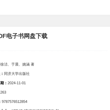
DF电子书网盘下载
：
徐洁、于晨、姚涵 著
社：
同济大学出版社
日期：
2024-11-01
：
263
：
9787576512854