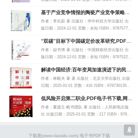
56983 电子书大小：239MB [高清扫描版PDF格式]
基于产业竞争情报的陶瓷产业竞争策略研
内容简...
究,PDF电子书下载
作者：李欣蔚 著 出版社：华中科技大学出版社 出
版日期：2024-12-01 页数：未知 ISBN：978757721
4054 电子书大小：257MB [高清扫描版PDF格式] 内
“双碳”目标下中国碳定价改革研究,PDF电
容简介 本...
子书下载
作者：赵书博 著 出版社：中国财政经济出版社 出
版日期：2024-12-01 页数：未知 ISBN：978752233
4165 电子书大小：210MB [高清扫描版PDF格式] 内
解读中国经济:百年变局加速演进下的民族
容简介 在...
复兴之路,PDF下载
作者：林毅夫 著 著 出版社：北京大学出版社 出版
日期：2025-01-01 页数：416 ISBN：97873013541
93 电子书大小：182MB [高清扫描版PDF格式] 内容
低风险开启第二职业,PDF电子书下载,网盘
简介...
资源
作者：夏捷立·帆书团队 著 出版社：人民邮电出版
社 出版日期：2025-01-01 页数：217 ISBN：97871
15658050 电子书大小：185MB [高清扫描版PDF格
式] 内容...
下载鹿
(www.xiazailu.com)
电子书PDF下载