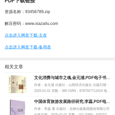
PDF下载链接
资源名称：93456789.zip
解压密码：www.xiazailu.com
点击进入网盘下载-主盘
点击进入网盘下载-备用盘
相关文章
文化消费与城市之魂,金元浦,PDF电子书下
载,网盘资源
作者：金元浦 出版社：山西经济出版社 出版日期：
2025-01-01 页数：380 ISBN：9787557712419 电子
书大小：204MB [高清扫描版PDF格式] 内容简介 该
中国体育旅游发展路径研究,李蕊,PDF电子
著作《...
书下载,网盘资源
作者：李蕊 著 出版社：吉林出版集团股份有限公司
出版日期：2025-01-01 页数：162 ISBN：97875731