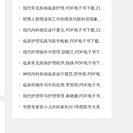
现代常见疾病临床护理,PDF电子书下载,217MB,网盘资源
听障人群阅读加工中的视觉功能补偿现象,秦钊,PDF电子书下载,网盘资源
现代内科病症诊疗要点,PDF电子书下载,223MB,网盘资源
临床护理实践与医学检验,PDF电子书下载,193MB,网盘资源
现代护理操作与管理,邵晓兰,PDF电子书下载,242MB,网盘资源
临床常见疾病护理程序,陈静,PDF电子书下载,185MB,网盘资源
神经内科疾病临床诊疗规范,郑华燕,PDF电子书下载,188MB,网盘资源
临床药物学与中药应用,李照明,PDF电子书下载,202MB,网盘资源
现代护理学与护理管理,蒋晓珊,PDF电子书下载,223MB,网盘资源
华西专家答小儿外科家长问 /华西医学大系?医学科普,PDF电子书网盘下载