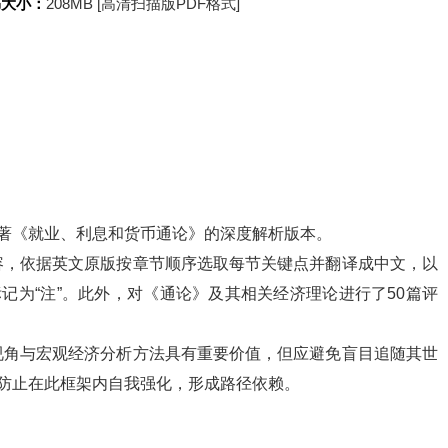
书大小：
208MB [高清扫描版PDF格式]
所著《就业、利息和货币通论》的深度解析版本。
容，依据英文原版按章节顺序选取每节关键点并翻译成中文，以
记为“注”。此外，对《通论》及其相关经济理论进行了50篇评
视角与宏观经济分析方法具有重要价值，但应避免盲目追随其世
，防止在此框架内自我强化，形成路径依赖。