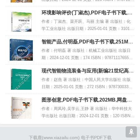
50122 电子书大小：187MB [高清扫描版PDF格式]
环境影响评价(丁淑杰),PDF电子书下载,网
内容简...
盘资源
作者：丁淑杰、渠开跃、马丽 主编 著 出版社：化
学工业出版社 出版日期：2025-01-01 页数：3101 I
SBN：9787122463760 电子书大小：217MB [高清
智能产品,付明磊,PDF电子书下载,251MB,
扫描版PDF格...
网盘资源
作者：付明磊 著 出版社：机械工业出版社 出版日
期：2024-12-01 页数：174 ISBN：9787111765585
电子书大小：251MB [高清扫描版PDF格式] 内容简
现代智能物流装备与应用(新编21世纪高等
介 该著...
职业教育精品教材·物流类),PDF下载
作者：赵燕 著 出版社：中国人民大学出版社 出版
日期：2025-01-01 页数：272 ISBN：97873003313
00 电子书大小：199MB [高清扫描版PDF格式] 内容
图形创意,PDF电子书下载,202MB,网盘资
简介 该...
源
作者：周凤玲,吴学云,王静 著 出版社：华中科技大
学出版社 出版日期：2024-12-01 页数：120 ISBN：
9787577208091 电子书大小：202MB [高清扫描版P
DF格式]...
下载鹿
(www.xiazailu.com)
电子书PDF下载