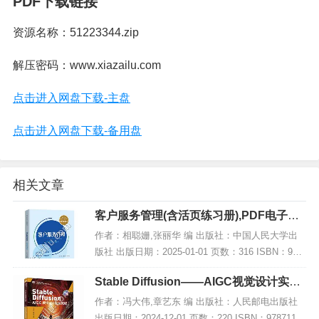
PDF下载链接
资源名称：51223344.zip
解压密码：www.xiazailu.com
点击进入网盘下载-主盘
点击进入网盘下载-备用盘
相关文章
客户服务管理(含活页练习册),PDF电子书
网盘下载
作者：相聪姗,张丽华 编 出版社：中国人民大学出
版社 出版日期：2025-01-01 页数：316 ISBN：978
7300330402 电子书大小：205MB [高清扫描版PDF
Stable Diffusion——AIGC视觉设计实战
格式] 内...
教程 微课版,PDF下载
作者：冯大伟,章艺东 编 出版社：人民邮电出版社
出版日期：2024-12-01 页数：220 ISBN：97871156