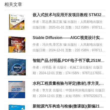
相关文章
嵌入式技术与应用开发项目教程 STM32版
微课版 第2版,PDF下载
作者：郭志勇,陈正振 编 出版社：人民邮电出版社
出版日期：2025-01-01 页数：312 ISBN：97871156
55790 电子书大小：235MB [高清扫描版PDF格式]
Stable Diffusion——AIGC视觉设计实战
内容简...
教程 微课版,PDF下载
作者：冯大伟,章艺东 编 出版社：人民邮电出版社
出版日期：2024-12-01 页数：220 ISBN：97871156
50122 电子书大小：187MB [高清扫描版PDF格式]
智能产品,付明磊,PDF电子书下载,251MB,
内容简...
网盘资源
作者：付明磊 著 出版社：机械工业出版社 出版日
期：2024-12-01 页数：174 ISBN：9787111765585
电子书大小：251MB [高清扫描版PDF格式] 内容简
水利工程质量检验与评定(教材),李方灵,PD
介 该著...
F电子书网盘下载
作者：李方灵 出版社：中国水利水电出版社 出版日
期：2024-12-01 页数：未知 ISBN：978752261717
6 电子书大小：187MB [高清扫描版PDF格式] 内容
新能源汽车构造与检修(微课版)(新编21世
简介 《水利...