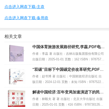
点击进入网盘下载-主盘
点击进入网盘下载-备用盘
相关文章
中国体育旅游发展路径研究,李蕊,PDF电子
书下载,网盘资源
作者：李蕊 著 出版社：吉林出版集团股份有限公司
出版日期：2025-01-01 页数：162 ISBN：97875731
56983 电子书大小：239MB [高清扫描版PDF格式]
“双碳”目标下中国碳定价改革研究,PDF电
内容简...
子书下载
作者：赵书博 著 出版社：中国财政经济出版社 出
版日期：2024-12-01 页数：未知 ISBN：978752233
4165 电子书大小：210MB [高清扫描版PDF格式] 内
解读中国经济:百年变局加速演进下的民族
容简介 在...
复兴之路,PDF下载
作者：林毅夫 著 著 出版社：北京大学出版社 出版
日期：2025-01-01 页数：416 ISBN：97873013541