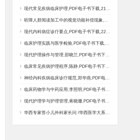
现代常见疾病临床护理,PDF电子书下载,217MB,网盘资源
听障人群阅读加工中的视觉功能补偿现象,秦钊,PDF电子书下载,网盘资源
现代内科病症诊疗要点,PDF电子书下载,223MB,网盘资源
临床护理实践与医学检验,PDF电子书下载,193MB,网盘资源
现代护理操作与管理,邵晓兰,PDF电子书下载,242MB,网盘资源
临床常见疾病护理程序,陈静,PDF电子书下载,185MB,网盘资源
神经内科疾病临床诊疗规范,郑华燕,PDF电子书下载,188MB,网盘资源
临床药物学与中药应用,李照明,PDF电子书下载,202MB,网盘资源
现代护理学与护理管理,蒋晓珊,PDF电子书下载,223MB,网盘资源
华西专家答小儿外科家长问 /华西医学大系?医学科普,PDF电子书网盘下载