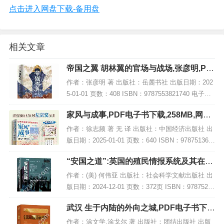
点击进入网盘下载-备用盘
相关文章
帝国之翼 胡林翼的官场与战场,张彦明,PD
F电子书网盘下载
作者：张彦明 著 出版社：岳麓书社 出版日期：202
5-01-01 页数：408 ISBN：9787553821740 电子书
大小：219MB [高清扫描版PDF格式] 内容简介 本书
家风与成事,PDF电子书下载,258MB,网盘
聚焦于...
资源
作者：徐志频 著 无 译 出版社：中国经济出版社 出
版日期：2025-01-01 页数：640 ISBN：978751367
9237 电子书大小：258MB [高清扫描版PDF格式] 内
“安国之道”:英国的殖民情报系统及其在亚
容简...
洲的扩张,PDF下载
作者：(美) 何伟亚 出版社：社会科学文献出版社 出
版日期：2024-12-01 页数：372页 ISBN：97875228
32937 电子书大小：187MB [高清扫描版PDF格式]
武汉 生于内陆的外向之城,PDF电子书下
内容...
载,网盘资源
作者：涂文学,涂戈尔 著 出版社：团结出版社 出版