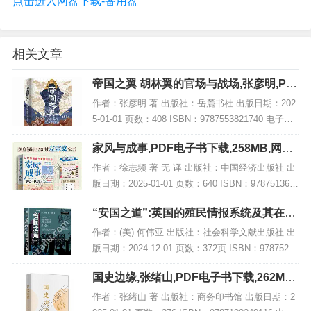
点击进入网盘下载-备用盘
相关文章
帝国之翼 胡林翼的官场与战场,张彦明,PD
F电子书网盘下载
作者：张彦明 著 出版社：岳麓书社 出版日期：202
5-01-01 页数：408 ISBN：9787553821740 电子书
大小：219MB [高清扫描版PDF格式] 内容简介 本书
家风与成事,PDF电子书下载,258MB,网盘
聚焦于...
资源
作者：徐志频 著 无 译 出版社：中国经济出版社 出
版日期：2025-01-01 页数：640 ISBN：978751367
9237 电子书大小：258MB [高清扫描版PDF格式] 内
“安国之道”:英国的殖民情报系统及其在亚
容简...
洲的扩张,PDF下载
作者：(美) 何伟亚 出版社：社会科学文献出版社 出
版日期：2024-12-01 页数：372页 ISBN：97875228
32937 电子书大小：187MB [高清扫描版PDF格式]
国史边缘,张绪山,PDF电子书下载,262MB,
内容...
网盘资源
作者：张绪山 著 出版社：商务印书馆 出版日期：2