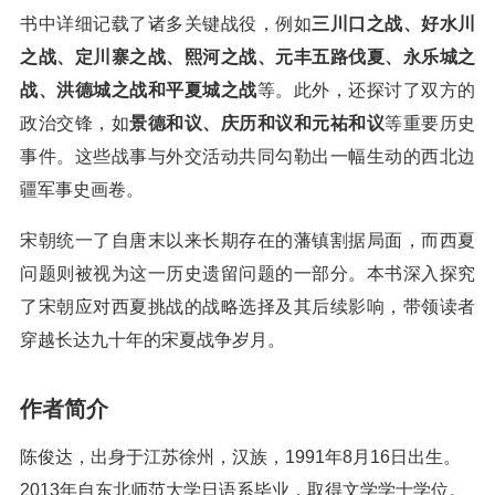
书中详细记载了诸多关键战役，例如
三川口之战、好水川
之战、定川寨之战、熙河之战、元丰五路伐夏、永乐城之
战、洪德城之战和平夏城之战
等。此外，还探讨了双方的
政治交锋，如
景德和议、庆历和议和元祐和议
等重要历史
事件。这些战事与外交活动共同勾勒出一幅生动的西北边
疆军事史画卷。
宋朝统一了自唐末以来长期存在的藩镇割据局面，而西夏
问题则被视为这一历史遗留问题的一部分。本书深入探究
了宋朝应对西夏挑战的战略选择及其后续影响，带领读者
穿越长达九十年的宋夏战争岁月。
作者简介
陈俊达，出身于江苏徐州，汉族，1991年8月16日出生。
2013年自东北师范大学日语系毕业，取得文学学士学位。