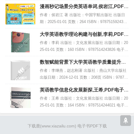
73157041 电子书大小：239MB [高清扫描版PDF格
漫画秒记场景分类英语单词,侯岩江,PDF电
式] 内容...
子书下载,网盘资源
作者：侯岩江 著 出版社：中国宇航出版社 出版日
期：2025-01-01 页数：264 ISBN：9787515924373
电子书大小：224MB [高清扫描版PDF格式] 内容简
大学英语教学理论构建与创新,李莉,PDF电
介 在英...
子书网盘下载
作者：李莉 出版社：文化发展出版社 出版日期：20
25-01-01 页数：160 ISBN：9787514243826 电子书
大小：187MB [高清扫描版PDF格式] 内容简介 在
数智赋能背景下大学英语教学质量提升研
《大学英...
究,PDF电子书下载
作者：李继燕，赵志刚著 出版社：燕山大学出版社
出版日期：2024-12-01 页数：208页 ISBN：978757
6106619 电子书大小：217MB [高清扫描版PDF格
英语教学信息化发展新探,王希,PDF电子书
式] 内容简...
下载,网盘资源
作者：王希 出版社：文化发展出版社 出版日期：20
25-01-01 页数：164 ISBN：9787514244021 电子书
大小：220MB [高清扫描版PDF格式] 内容简介 书
名：《英...
下载鹿
(www.xiazailu.com)
电子书PDF下载