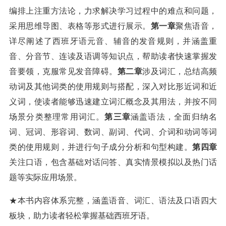
编排上注重方法论，力求解决学习过程中的难点和问题，
采用思维导图、表格等形式进行展示。
第一章
聚焦语音，
详尽阐述了西班牙语元音、辅音的发音规则，并涵盖重
音、分音节、连读及语调等知识点，帮助读者快速掌握发
音要领，克服常见发音障碍。
第二章
涉及词汇，总结高频
动词及其他词类的使用规则与搭配，深入对比形近词和近
义词，使读者能够迅速建立词汇概念及其用法，并按不同
场景分类整理常用词汇。
第三章
涵盖语法，全面归纳名
词、冠词、形容词、数词、副词、代词、介词和动词等词
类的使用规则，并进行句子成分分析和句型构建。
第四章
关注口语，包含基础对话问答、真实情景模拟以及热门话
题等实际应用场景。
★本书内容体系完整，涵盖语音、词汇、语法及口语四大
板块，助力读者轻松掌握基础西班牙语。