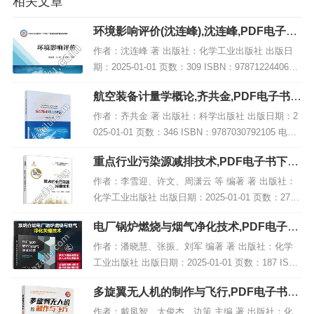
相关文章
环境影响评价(沈连峰),沈连峰,PDF电子书
下载,网盘资源
作者：沈连峰 著 出版社：化学工业出版社 出版日
期：2025-01-01 页数：309 ISBN：9787122440617
电子书大小：208MB [高清扫描版PDF格式] 内容简
航空装备计量学概论,齐共金,PDF电子书下
介 教材...
载,网盘资源
作者：齐共金 著 出版社：科学出版社 出版日期：2
025-01-01 页数：346 ISBN：9787030792105 电子
书大小：198MB [高清扫描版PDF格式] 内容简介 该
重点行业污染源减排技术,PDF电子书下载,
书名为...
网盘资源
作者：李雪迎、许文、周潇云 等 编著 著 出版社：
化学工业出版社 出版日期：2025-01-01 页数：278 I
SBN：9787122458193 电子书大小：210MB [高清
电厂锅炉燃烧与烟气净化技术,PDF电子书
扫描版PDF...
网盘下载
作者：潘晓慧、张振、刘军 编著 著 出版社：化学
工业出版社 出版日期：2025-01-01 页数：187 ISB
N：9787122463708 电子书大小：248MB [高清扫描
多旋翼无人机的制作与飞行,PDF电子书下
版PDF格式]...
载,网盘资源
作者：戴凤智、太俊杰、边策 主编 著 出版社：化