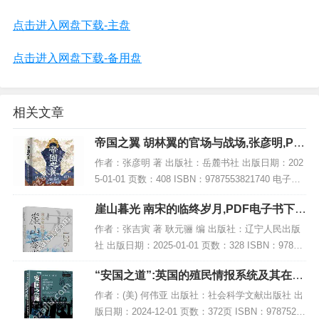
点击进入网盘下载-主盘
点击进入网盘下载-备用盘
相关文章
帝国之翼 胡林翼的官场与战场,张彦明,PD
F电子书网盘下载
作者：张彦明 著 出版社：岳麓书社 出版日期：202
5-01-01 页数：408 ISBN：9787553821740 电子书
大小：219MB [高清扫描版PDF格式] 内容简介 本书
崖山暮光 南宋的临终岁月,PDF电子书下
聚焦于...
载,网盘资源
作者：张吉寅 著 耿元骊 编 出版社：辽宁人民出版
社 出版日期：2025-01-01 页数：328 ISBN：97872
05111533 电子书大小：243MB [高清扫描版PDF格
“安国之道”:英国的殖民情报系统及其在亚
式] 内...
洲的扩张,PDF下载
作者：(美) 何伟亚 出版社：社会科学文献出版社 出
版日期：2024-12-01 页数：372页 ISBN：97875228