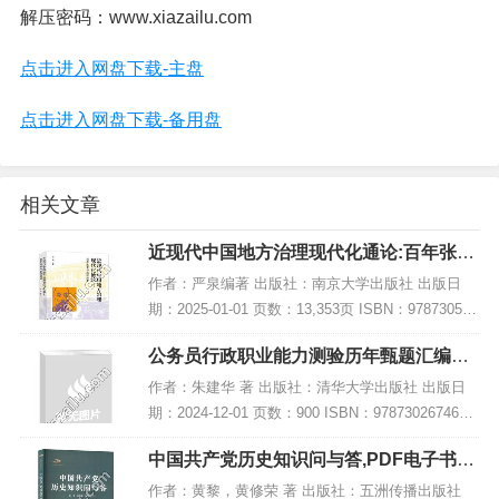
解压密码：www.xiazailu.com
点击进入网盘下载-主盘
点击进入网盘下载-备用盘
相关文章
近现代中国地方治理现代化通论:百年张謇
与路径探索,PDF下载
作者：严泉编著 出版社：南京大学出版社 出版日
期：2025-01-01 页数：13,353页 ISBN：978730528
1747 电子书大小：238MB [高清扫描版PDF格式] 内
公务员行政职业能力测验历年甄题汇编及
容简介...
参考答案解析,PDF下载
作者：朱建华 著 出版社：清华大学出版社 出版日
期：2024-12-01 页数：900 ISBN：9787302674665
电子书大小：225MB [高清扫描版PDF格式] 内容简
中国共产党历史知识问与答,PDF电子书下
介 《公...
载,网盘资源
作者：黄黎，黄修荣 著 出版社：五洲传播出版社